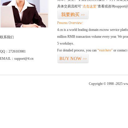
具体交易流程可
“点击这里”
查看或咨询support@
我要购买
>>
Process Overview:
4.cn is a world leading domain escrow service plat
million RMB transaction volume every year. We promi
联系我们
5 workdays.
For detailed process, you can
“visit here”
or contact
QQ：2726103981
BUY NOW
EMAIL：support@4.cn
>>
Copyright © 1998 -2025 ww