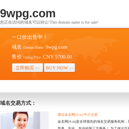
9wpg.com
您正在访问的域名可以转让!This domain name is for sale!
一口价出售中！
域名
9wpg.com
Domain Name:
售价
CNY 5700.00
Listing Price:
立即购买
BUY NOW
>>
>>
域名交易方式：
通过金名网(4.cn) 中介交易
金名网(4.cn)是全球领先的域名交易服务机
简单、安全、专业的第三方服务！ 为了保证交